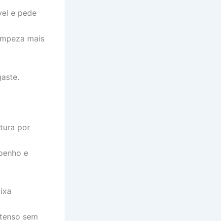
vel e pede
limpeza mais
aste.
tura por
mpenho e
ixa
ntenso sem