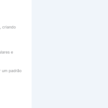
, criando
ulares e
er um padrão