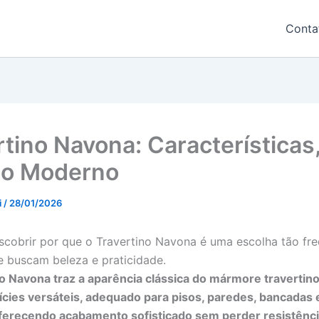
Conta
rtino Navona: Características
ilo Moderno
i
/
28/01/2026
scobrir por que o Travertino Navona é uma escolha tão fr
e buscam beleza e praticidade.
o Navona traz a aparência clássica do mármore travertino 
cies versáteis, adequado para pisos, paredes, bancadas 
ferecendo acabamento sofisticado sem perder resistênci