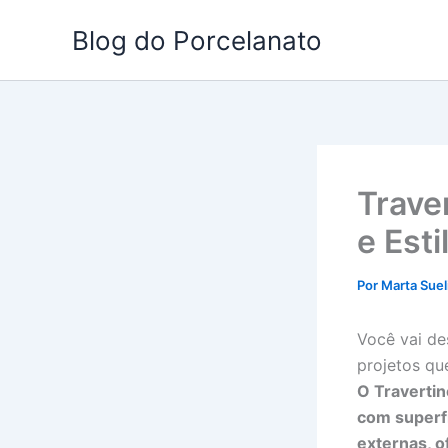
Ir
Blog do Porcelanato
para
o
conteúdo
Trave
e Est
Por
Marta Suel
Você vai de
projetos qu
O Travertin
com superfí
externas, o