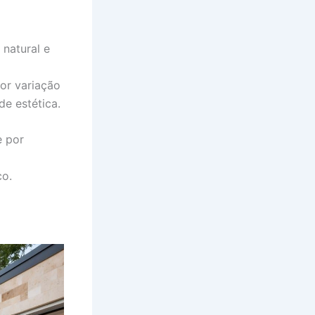
natural e
or variação
de estética.
e por
co.