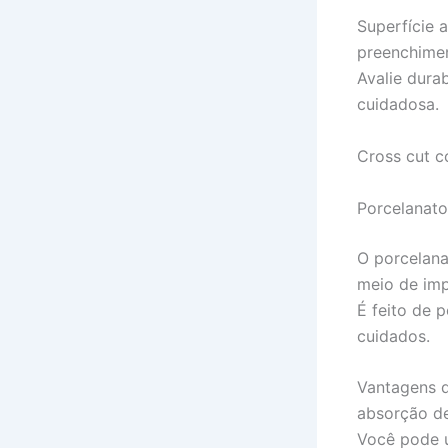
Superfície 
preenchimen
Avalie dura
cuidadosa.
Cross cut c
Porcelanato
O porcelana
meio de imp
É feito de 
cuidados.
Vantagens d
absorção de
Você pode u