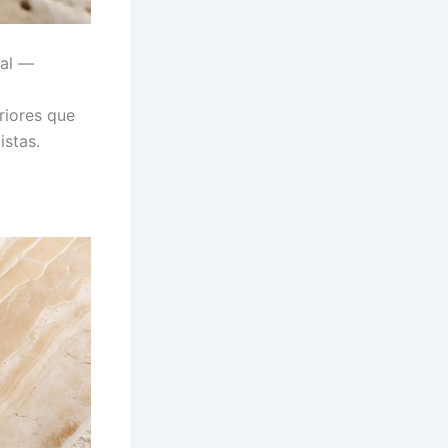
ial —
riores que
istas.