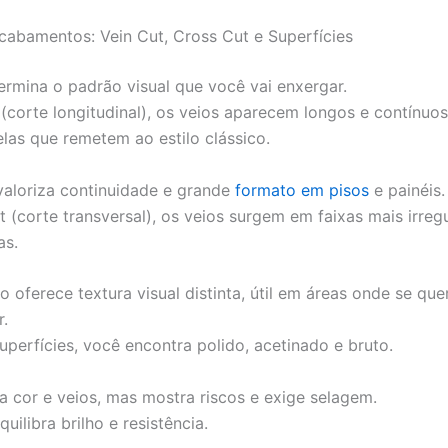
Acabamentos: Vein Cut, Cross Cut e Superfícies
ermina o padrão visual que você vai enxergar.
 (corte longitudinal), os veios aparecem longos e contínuos
elas que remetem ao estilo clássico.
valoriza continuidade e grande
formato em pisos
e painéis.
t (corte transversal), os veios surgem em faixas mais irreg
as.
o oferece textura visual distinta, útil em áreas onde se qu
r.
uperfícies, você encontra polido, acetinado e bruto.
ça cor e veios, mas mostra riscos e exige selagem.
uilibra brilho e resistência.