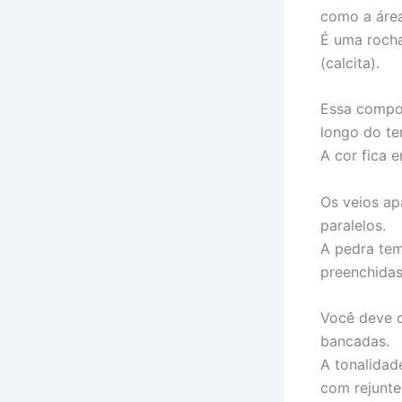
como a área 
É uma rocha
(calcita).
Essa compos
longo do t
A cor fica 
Os veios ap
paralelos.
A pedra tem
preenchida
Você deve c
bancadas.
A tonalidad
com rejunte