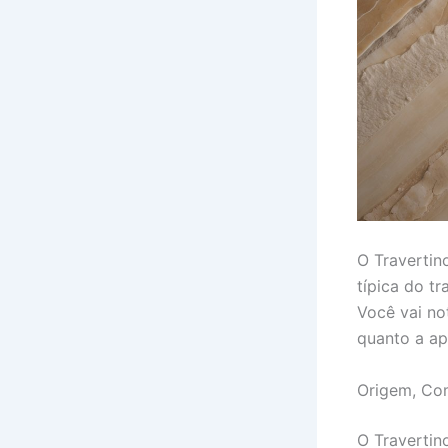
O Travertin
típica do tr
Você vai no
quanto a ap
Origem, Co
O Travertin