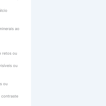
lcio
minerais ao
 retos ou
isíveis ou
es ou
 contraste