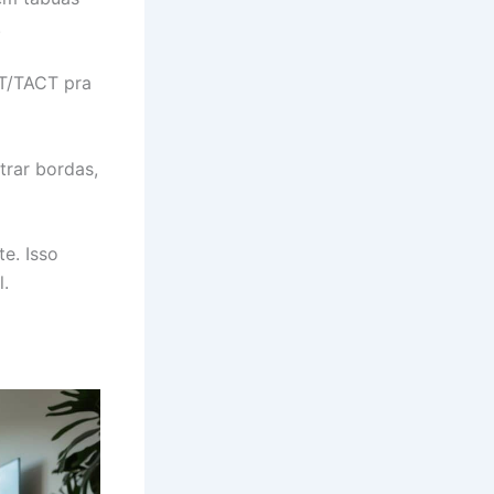
.
XT/TACT pra
trar bordas,
e. Isso
l.