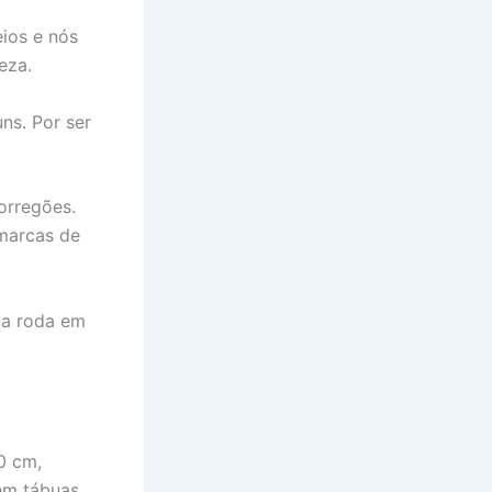
eios e nós
eza.
ns. Por ser
orregões.
 marcas de
na roda em
0 cm,
em tábuas