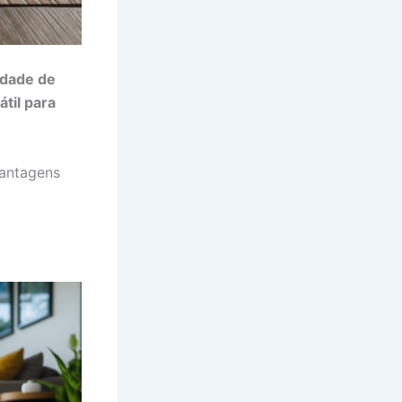
idade de
til para
vantagens