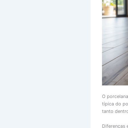
O porcelana
típica do p
tanto dentr
Diferenças 