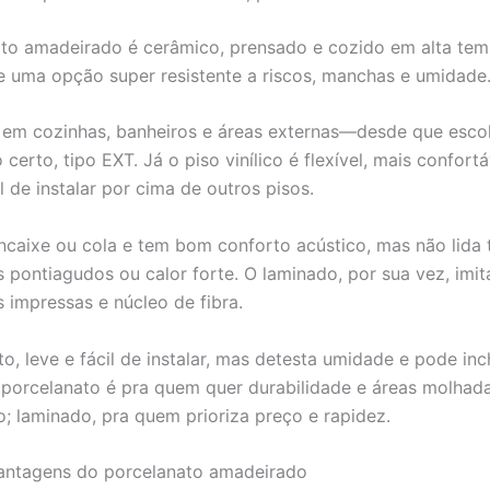
to amadeirado é cerâmico, prensado e cozido em alta tem
le uma opção super resistente a riscos, manchas e umidade
 em cozinhas, banheiros e áreas externas—desde que esco
erto, tipo EXT. Já o piso vinílico é flexível, mais confort
l de instalar por cima de outros pisos.
encaixe ou cola e tem bom conforto acústico, mas não lida
 pontiagudos ou calor forte. O laminado, por sua vez, imi
 impressas e núcleo de fibra.
o, leve e fácil de instalar, mas detesta umidade e pode inc
 porcelanato é pra quem quer durabilidade e áreas molhadas;
o; laminado, pra quem prioriza preço e rapidez.
vantagens do porcelanato amadeirado