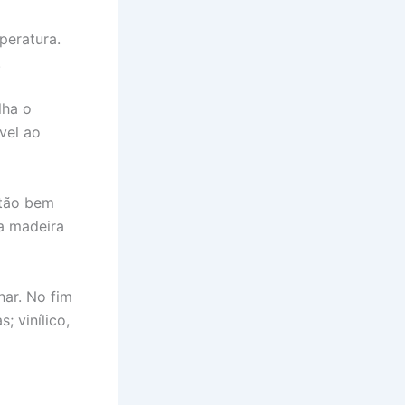
peratura.
.
lha o
ável ao
 tão bem
ta madeira
har. No fim
 vinílico,