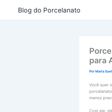
Ir
Blog do Porcelanato
para
o
conteúdo
Porce
para 
Por
Marta Suel
Você quer o
porcelanato
menos preo
Com ele, dá