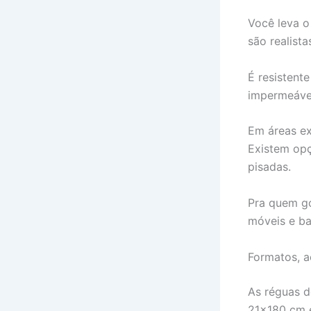
Você leva o
são realist
É resistent
impermeável
Em áreas ex
Existem opç
pisadas.
Pra quem g
móveis e b
Formatos, a
As réguas 
21×180 cm e