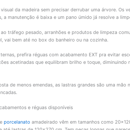
 visual da madeira sem precisar derrubar uma árvore. Os v
as, a manutenção é baixa e um pano úmido já resolve a limp
e ao tráfego pesado, arranhões e produtos de limpeza comu
, vai bem até no box do banheiro ou na cozinha.
ternas, prefira réguas com acabamento EXT pra evitar esc
ões acetinadas que equilibram brilho e toque, diminuindo
osta de menos emendas, as lastras grandes são uma mão 
ancadas.
cabamentos e réguas disponíveis
de
porcelanato
amadeirado vêm em tamanhos como 20×12
 até lastras de 120×270 cm. Tem peças longas que parec