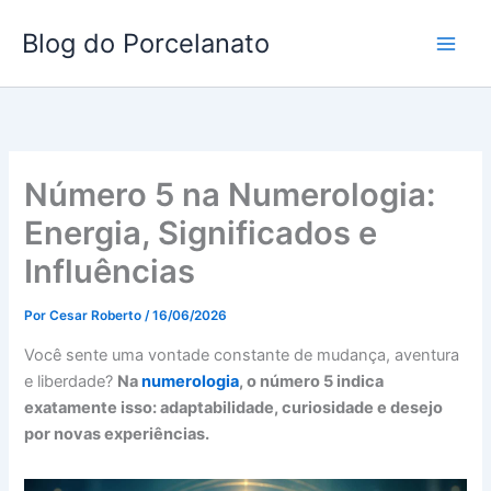
Ir
Blog do Porcelanato
para
o
conteúdo
Número 5 na Numerologia:
Energia, Significados e
Influências
Por
Cesar Roberto
/
16/06/2026
Você sente uma vontade constante de mudança, aventura
e liberdade?
Na
numerologia
, o número 5 indica
exatamente isso: adaptabilidade, curiosidade e desejo
por novas experiências.