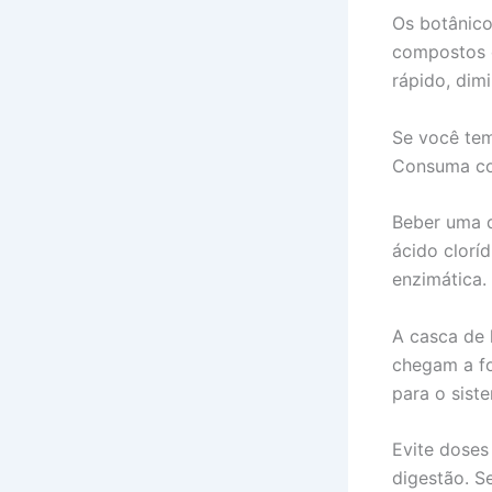
Os botânico
compostos q
rápido, dim
Se você tem
Consuma co
Beber uma d
ácido clorí
enzimática.
A casca de 
chegam a fo
para o sist
Evite doses
digestão. S