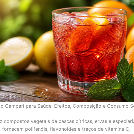
 do Campari para Saúde: Efeitos, Composição e Consumo S
z compostos vegetais de cascas cítricas, ervas e especiari
s fornecem polifenóis, flavonoides e traços de vitamina C,