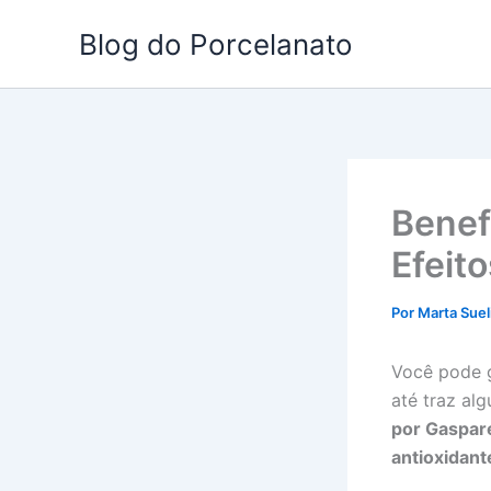
Ir
Blog do Porcelanato
para
o
conteúdo
Benef
Efeit
Por
Marta Suel
Você pode 
até traz al
por Gaspare
antioxidant