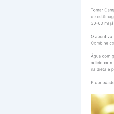
Tomar Campa
de estômago
30–60 ml já
O aperitivo
Combine com
Água com gá
adicionar m
na dieta e 
Propriedade