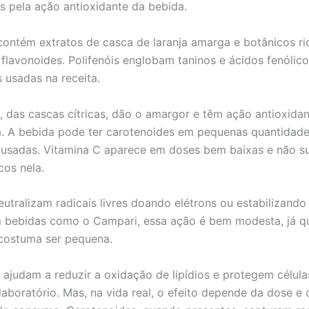
s pela ação antioxidante da bebida.
ontém extratos de casca de laranja amarga e botânicos r
e flavonoides. Polifenóis englobam taninos e ácidos fenólico
s usadas na receita.
, das cascas cítricas, dão o amargor e têm ação antioxida
. A bebida pode ter carotenoides em pequenas quantidade
 usadas. Vitamina C aparece em doses bem baixas e não su
cos nela.
eutralizam radicais livres doando elétrons ou estabilizando
m bebidas como o Campari, essa ação é bem modesta, já q
costuma ser pequena.
 ajudam a reduzir a oxidação de lipídios e protegem célul
laboratório. Mas, na vida real, o efeito depende da dose e 