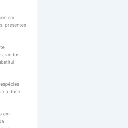
icos em
s, presentes
nte
s, vindos
bstitui
 espécies
ue a dose
as em
da