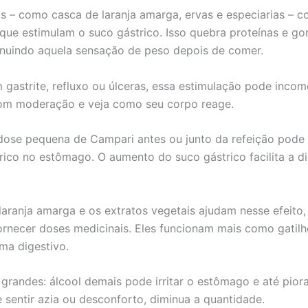
s – como casca de laranja amarga, ervas e especiarias – 
ue estimulam o suco gástrico. Isso quebra proteínas e go
inuindo aquela sensação de peso depois de comer.
 gastrite, refluxo ou úlceras, essa estimulação pode incom
m moderação e veja como seu corpo reage.
ose pequena de Campari antes ou junto da refeição pode 
drico no estômago. O aumento do suco gástrico facilita a d
laranja amarga e os extratos vegetais ajudam nesse efeito
rnecer doses medicinais. Eles funcionam mais como gatilh
ema digestivo.
 grandes: álcool demais pode irritar o estômago e até piora
e sentir azia ou desconforto, diminua a quantidade.