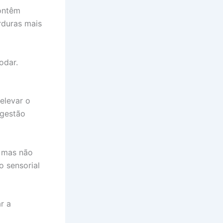
contêm
rduras mais
odar.
elevar o
igestão
, mas não
o sensorial
r a