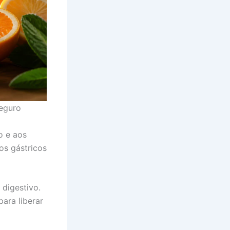
eguro
o e aos
os gástricos
 digestivo.
ara liberar