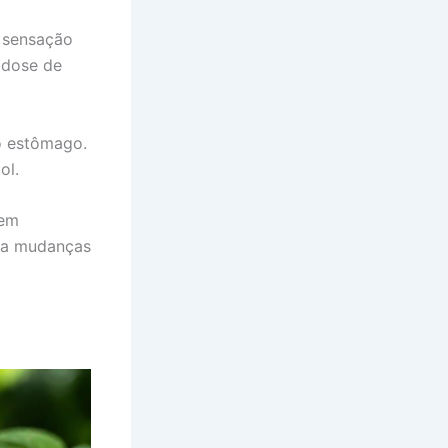
a sensação
 dose de
o estômago.
ol.
sem
ira mudanças