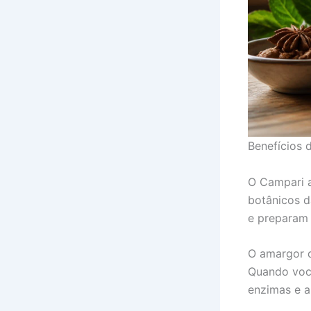
Benefícios
O Campari a
botânicos d
e preparam 
O amargor d
Quando você
enzimas e a