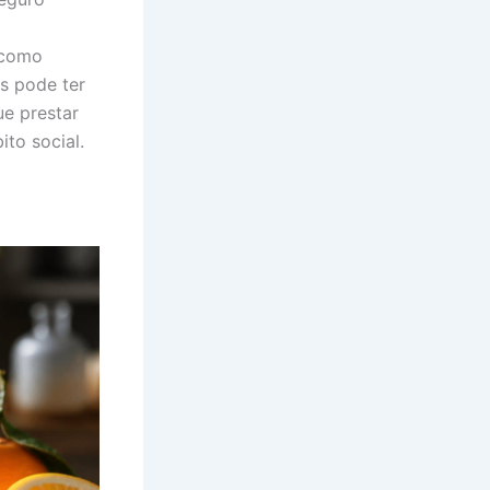
 como
es pode ter
e prestar
to social.